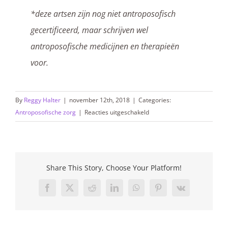
*deze artsen zijn nog niet antroposofisch
gecertificeerd, maar schrijven wel
antroposofische medicijnen en therapieën
voor.
By
Reggy Halter
|
november 12th, 2018
|
Categories:
voor
Antroposofische zorg
|
Reacties uitgeschakeld
Antroposofische
huisartsen
in
Amsterdam
Share This Story, Choose Your Platform!
Facebook
X
Reddit
LinkedIn
WhatsApp
Pinterest
Vk