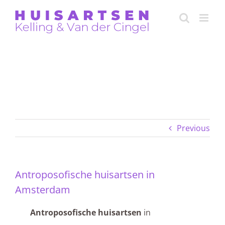
Skip
to
content
Antroposofische huisartsen
in Amsterdam
Previous
Antroposofische huisartsen in
Amsterdam
Antroposofische huisartsen
in