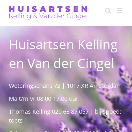
Skip
to
content
Huisartsen Kelling
en Van der Cingel
Weteringschans 72 | 1017 XR Amsterdam
Ma t/m vr 08.00-17.00 uur
Thomas Kelling
020 63 87 057
| bij spoed:
toets 1