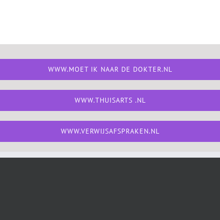
WWW.MOET IK NAAR DE DOKTER.NL
WWW.THUISARTS .NL
WWW.VERWIJSAFSPRAKEN.NL