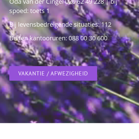
Oda van der Cingel
020 62 49 228
| bij
spoed: toets 1
Bij levensbedreigende situaties: 112
Buiten kantooruren:
088 00 30 600
VAKANTIE / AFWEZIGHEID