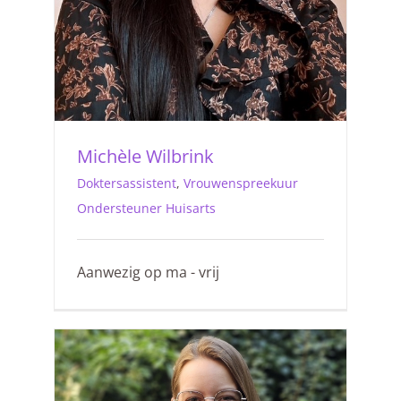
Michèle Wilbrink
Doktersassistent
,
Vrouwenspreekuur
Ondersteuner Huisarts
Aanwezig op ma - vrij