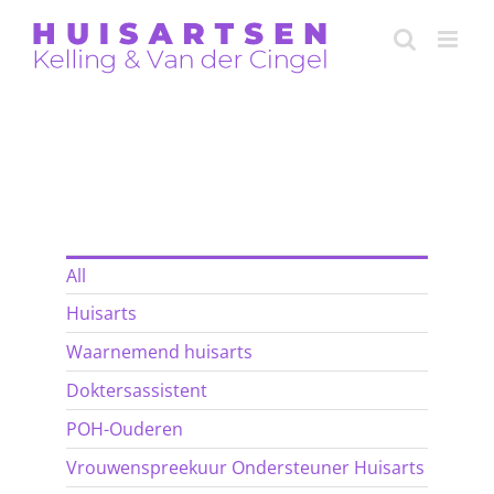
Skip
to
content
Ons team
All
Huisarts
Waarnemend huisarts
Doktersassistent
POH-Ouderen
Vrouwenspreekuur Ondersteuner Huisarts