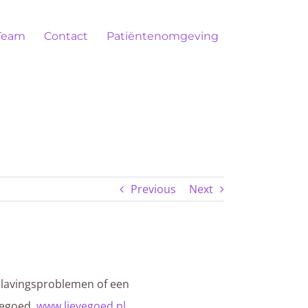
Team
Contact
Patiëntenomgeving
Previous
Next
slavingsproblemen of een
vegoed.
www.lievegoed.nl