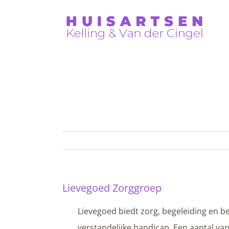
Skip
to
content
Lievegoed Zorggroep
Lievegoed Zorggroep
Lievegoed biedt zorg, begeleiding en 
verstandelijke handicap. Een aantal va