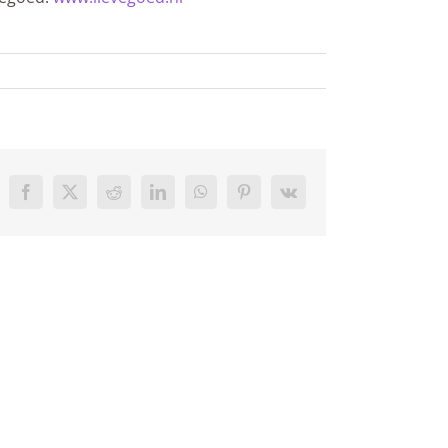
Facebook
X
Reddit
LinkedIn
WhatsApp
Pinterest
Vk