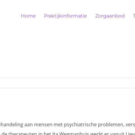
Home
Praktijkinformatie
Zorgaanbod
behandeling aan mensen met psychiatrische problemen, ver
n de therapeuten in het Ita Wegmanhuis werkt er vanuit Lie