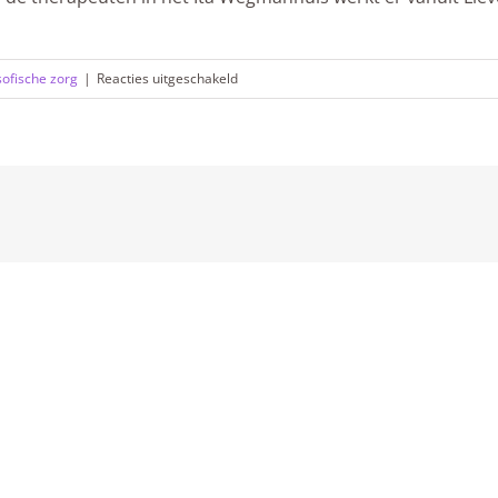
voor
ofische zorg
|
Reacties uitgeschakeld
Lievegoed
Zorggroep