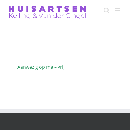
Skip
to
content
Michèle Wilbrink
Aanwezig op ma – vrij