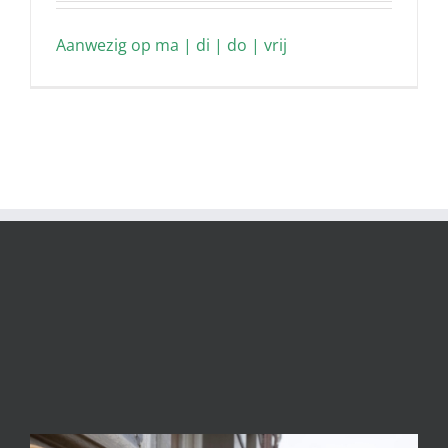
Aanwezig op ma | di | do | vrij