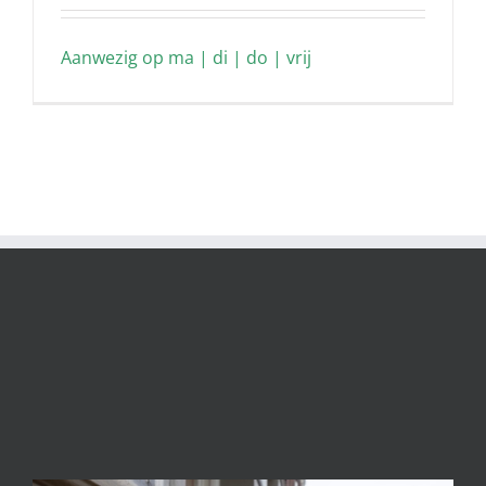
Aanwezig op ma | di | do | vrij