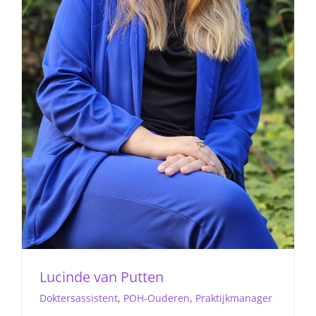
Lucinde van Putten
Doktersassistent
,
POH-Ouderen
,
Praktijkmanager